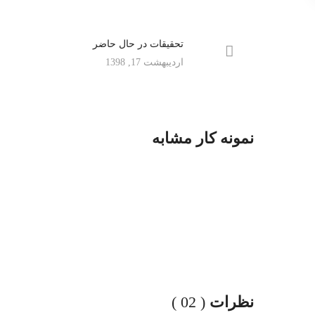
تحقیقات در حال حاضر
اردیبهشت 17, 1398
ایده ها
/
طراح
ایده ها
/
توسعه
نمونه کار مشابه
ایدهای جدید
ایده ها
/
فناوری
ذهن خلاق
الهام بخش
نظرات
( 02 )