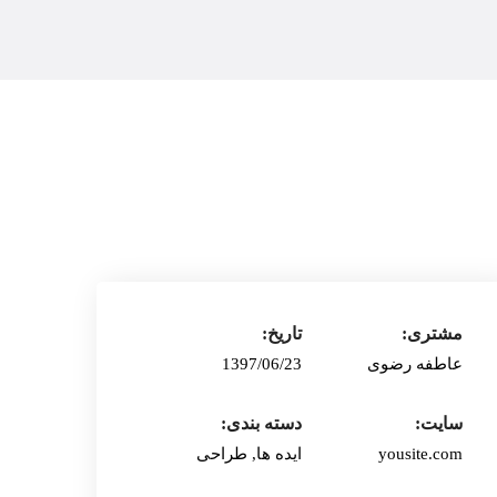
مشتری:
تاریخ:
عاطفه رضوی
1397/06/23
سایت:
دسته بندی:
yousite.com
ایده ها, طراحی