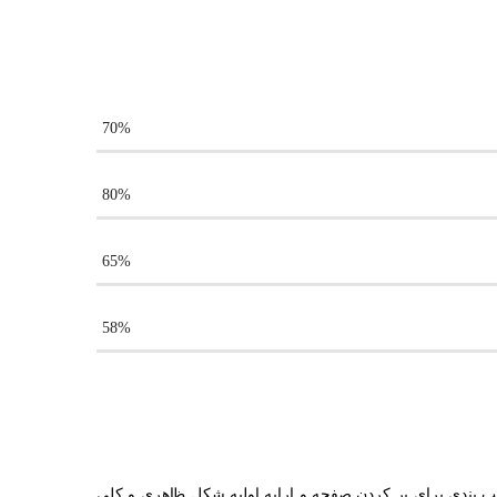
70
%
80
%
65
%
58
%
ب بندی برای پر کردن صفحه و ارایه اولیه شکل ظاهری و کلی