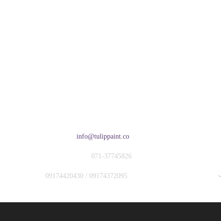
ت
تماس
آ
ایمیل:
info@tulippaint.co
تلفن:
071-37745826
همراه:
09174372095 / 09174420430