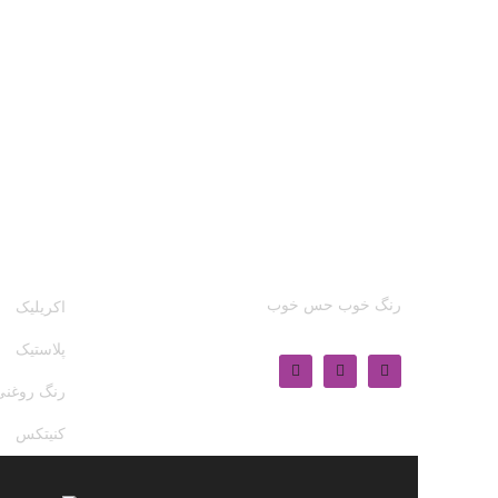
محصولا
رنگ خوب حس خوب
اکریلیک
پلاستیک
رنگ روغنی
کنیتکس