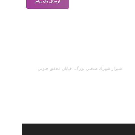
درس:
شيراز شهرك صنعتي بزرگ، خیابان محقق جنوبي