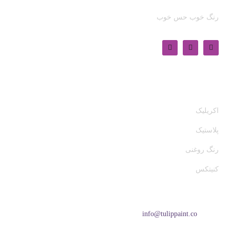
رنگ خوب حس خوب
محصولات
اکریلیک
پلاستیک
رنگ روغنی
کنیتکس
تماس
ایمیل:
info@tulippaint.co